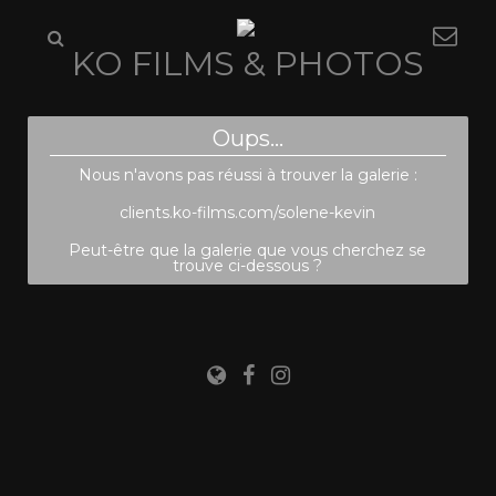
KO FILMS & PHOTOS
Oups...
Nous n'avons pas réussi à trouver la galerie :
clients.ko-films.com/solene-kevin
Peut-être que la galerie que vous cherchez se
trouve ci-dessous ?