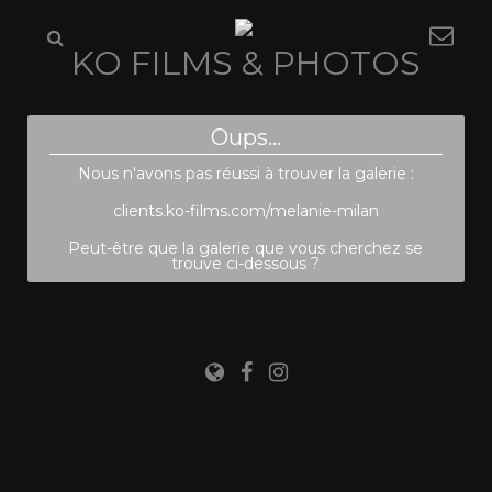
KO FILMS & PHOTOS
Oups...
Nous n'avons pas réussi à trouver la galerie :
clients.ko-films.com/melanie-milan
Peut-être que la galerie que vous cherchez se
trouve ci-dessous ?