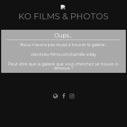
KO FILMS & PHOTOS
Oups...
Nous n'avons pas réussi à trouver la galerie :
clients.ko-films.com/camille-eddy
Peut-être que la galerie que vous cherchez se trouve ci-
dessous ?